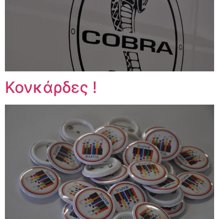
Κονκάρδες !