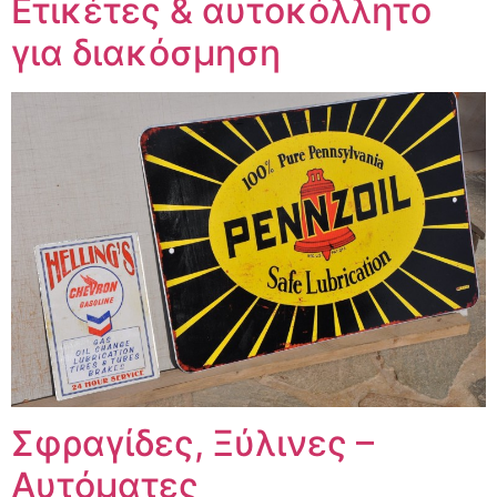
Ετικέτες & αυτοκόλλητο
για διακόσμηση
Σφραγίδες, Ξύλινες –
Αυτόματες